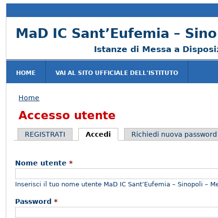
MaD IC Sant’Eufemia – Sino
Istanze di Messa a Dispos
HOME
VAI AL SITO UFFICIALE DELL'ISTITUTO
Home
Tu sei qui
Accesso utente
REGISTRATI
Accedi
(scheda attiva)
Richiedi nuova password
Schede primarie
Nome utente
*
Inserisci il tuo nome utente MaD IC Sant’Eufemia – Sinopoli – M
Password
*