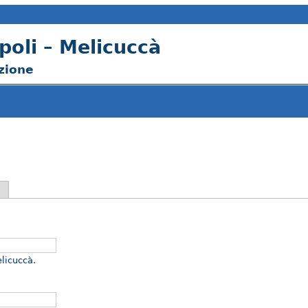
poli – Melicuccà
izione
elicuccà.