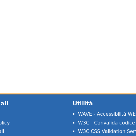
ali
Utilità
WAVE - Accessibilità W
licy
W3C - Convalida codice
li
W3C CSS Validation Ser