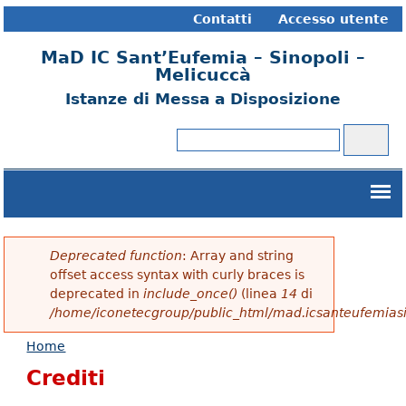
Contatti
Accesso utente
MaD IC Sant’Eufemia – Sinopoli –
Melicuccà
Istanze di Messa a Disposizione
Cerca
Form di ricerca
Deprecated function
: Array and string
Messaggio di errore
offset access syntax with curly braces is
deprecated in
include_once()
(linea
14
di
/home/iconetecgroup/public_html/mad.icsanteufemias
Home
Tu sei qui
Crediti