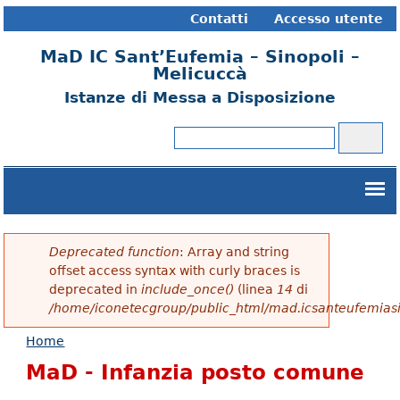
Contatti
Accesso utente
MaD IC Sant’Eufemia – Sinopoli –
Melicuccà
Istanze di Messa a Disposizione
Cerca
Form di ricerca
Deprecated function
: Array and string
Messaggio di errore
offset access syntax with curly braces is
deprecated in
include_once()
(linea
14
di
/home/iconetecgroup/public_html/mad.icsanteufemias
Home
Tu sei qui
MaD - Infanzia posto comune