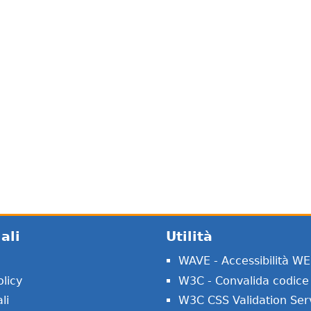
ali
Utilità
WAVE - Accessibilità W
licy
W3C - Convalida codice
li
W3C CSS Validation Ser