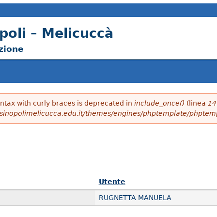
poli – Melicuccà
izione
yntax with curly braces is deprecated in
include_once()
(linea
14
sinopolimelicucca.edu.it/themes/engines/phptemplate/phptem
Utente
RUGNETTA MANUELA