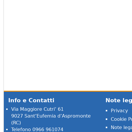
Info e Contatti
Note leg
Via Maggiore Cutri’ 61
Privacy
9027 Sant’Eufemia d’Aspromonte
Cookie Po
(RC)
Note lega
Telefono 0966 961074