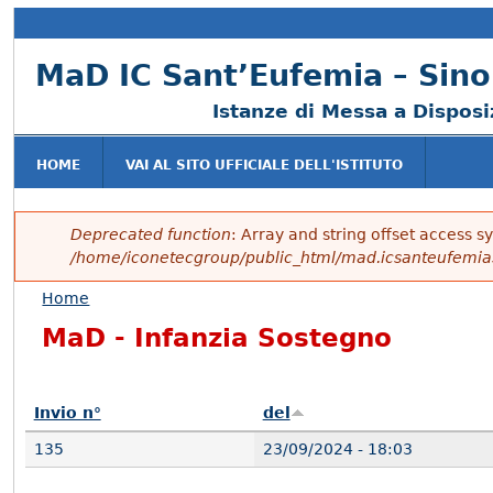
MaD IC Sant’Eufemia – Sino
Istanze di Messa a Dispos
HOME
VAI AL SITO UFFICIALE DELL'ISTITUTO
Deprecated function
: Array and string offset access s
Messaggio di errore
/home/iconetecgroup/public_html/mad.icsanteufemia
Home
Tu sei qui
MaD - Infanzia Sostegno
Invio n°
del
135
23/09/2024 - 18:03